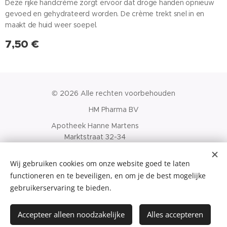
Deze rijke handcrème zorgt ervoor dat droge handen opnieuw
gevoed en gehydrateerd worden. De crème trekt snel in en
maakt de huid weer soepel.
7,50
€
© 2026 Alle rechten voorbehouden
HM Pharma BV
Apotheek Hanne Martens
Marktstraat 32-34
8460 Oudenburg
APB-nr. 351401
Wij gebruiken cookies om onze website goed te laten
BTW-nr. BE0765.423.931
Cookies
functioneren en te beveiligen, en om je de best mogelijke
gebruikerservaring te bieden.
Toevoegen aan de winkelwagen
Accepteer alleen noodzakelijke
Alles accepteren